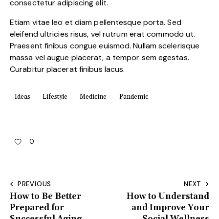
consectetur adipiscing elit.
Etiam vitae leo et diam pellentesque porta. Sed
eleifend ultricies risus, vel rutrum erat commodo ut.
Praesent finibus congue euismod. Nullam scelerisque
massa vel augue placerat, a tempor sem egestas.
Curabitur placerat finibus lacus.
Ideas
Lifestyle
Medicine
Pandemic
0
Post
PREVIOUS
NEXT
How to Be Better
How to Understand
navigation
Prepared for
and Improve Your
Successful Aging
Social Wellness